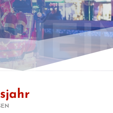
THEI
msjahr
EN