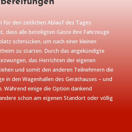
bereitungen
n für den zeitlichen Ablauf des Tages
t, dass alle beteiligten Gäste ihre Fahrzeuge
latz schmücken, um nach einer kleinen
theim zu starten. Durch das angekündigte
ezwungen, das Herrichten der eigenen
iehen und somit den anderen Teilnehmern die
uge in den Wagenhallen des Geräthauses – und
n. Während einige die Option dankend
dere schon am eigenen Standort oder völlig