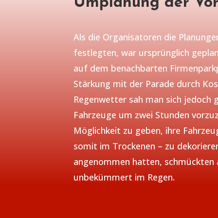
Umplanung der Vor
Als die Organisatoren die Planunge
festlegten, war ursprünglich geplan
auf dem benachbarten Firmenparkp
Stärkung mit der Parade durch Kos
Regenwetter sah man sich jedoch g
Fahrzeuge um zwei Stunden vorzuz
Möglichkeit zu geben, ihre Fahrze
somit im Trockenen – zu dekoriere
angenommen hatten, schmückten an
unbekümmert im Regen.