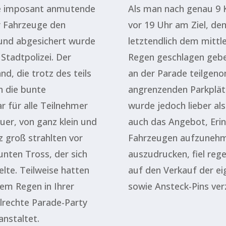
die imposant anmutende
Als man nach genau 9 
r Fahrzeuge den
vor 19 Uhr am Ziel, de
 und abgesichert wurde
letztendlich dem mittl
Stadtpolizei. Der
Regen geschlagen geben
, die trotz des teils
an der Parade teilgen
h die bunte
angrenzenden Parkplät
r für alle Teilnehmer
wurde jedoch lieber al
uer, von ganz klein und
auch das Angebot, Eri
 groß strahlten vor
Fahrzeugen aufzunehme
nten Tross, der sich
auszudrucken, fiel reg
lte. Teilweise hatten
auf den Verkauf der e
em Regen in Ihrer
sowie Ansteck-Pins ver
lrechte Parade-Party
anstaltet.